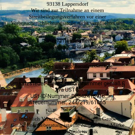
93138 Lappersdorf
Wir sind zur Teilnahme an einem
Streitbeilegungsverfahren vor einer
Verbraucherschlichtungsstelle nicht verpflichtet und
nicht bereit.
Einzelunternehmen
Betriebsinhaber: Christian Gaube
Sitz: Regensburg, Lappersdorf
Tel.: 01719388759
E-Mail: info@gaube-gebaeudetechnik.de
Umsatzsteuer-Identifikationsnummer gemäß §
27a USTG:
USt-ID-Nummer: DE342418918
Steuernummer: 244/219/61065
Inhaltlich Verantwortlicher:
Christian Gaube
Gaube Energieberatung ist eine eingetragene Marke
von Gaube Gebäudetechnik